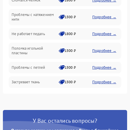
Сломался челнок
1800 ₽
Подробнее →
Управление и электроника
Проблемы с натяжением
Подача ткани
1500 ₽
Подробнее →
нити
Игловодитель и механизмы
Не работает педаль
1800 ₽
Подробнее →
Шпулька и нижняя нить
Поломка игольной
1500 ₽
Подробнее →
пластины
Оптика
Проблемы с петлей
1500 ₽
Подробнее →
Застревает ткань
1500 ₽
Подробнее →
Сломана игла
1500 ₽
Подробнее →
Не работают кнопки
1300 ₽
Подробнее →
управления
У Вас остались вопросы?