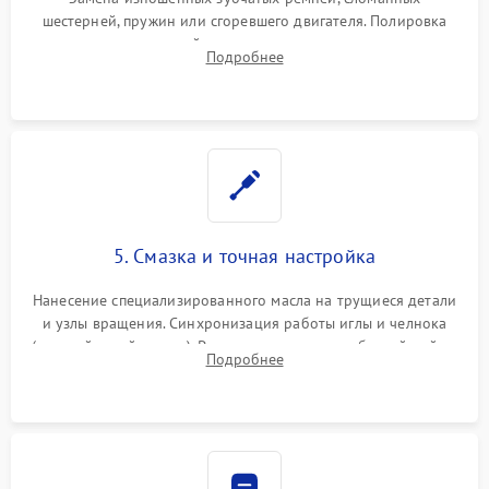
шестерней, пружин или сгоревшего двигателя. Полировка
челночного устройства для устранения заусенцев.
Подробнее
Восстановление контактов в педали и пайка элементов на
плате электронных швейных машин.
5. Смазка и точная настройка
Нанесение специализированного масла на трущиеся детали
и узлы вращения. Синхронизация работы иглы и челнока
(настройка таймингов). Регулировка высоты зубчатой рейки,
Подробнее
центровка игловодителя и калибровка натяжителей верхней
и нижней нити.