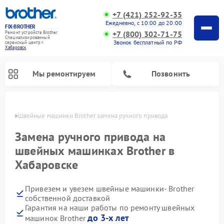
+7 (421) 252-92-35
Ежедневно, с 10:00 до 20:00
FIX-BROTHER
+7 (800) 302-71-75
Ремонт устройств Brother
Специализированный
Звонок бесплатный по РФ
cервисный центр г.
Хабаровск
Мы ремонтируем
Позвонить
овске
Швейные машинки Brother замена ручного привода
Замена ручного привода на
швейных машинках Brother в
Хабаровске
Ремонт распошивальных машин Brother
Ремонт вышивальных машин Brother
Привезем и увезем швейные машинки- Brother
собственной доставкой
Гарантия на наши работы по ремонту швейных
до 3-х лет
машинок Brother