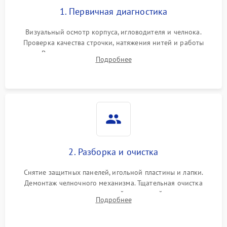
1. Первичная диагностика
Визуальный осмотр корпуса, игловодителя и челнока.
Проверка качества строчки, натяжения нитей и работы
педали. Выявление посторонних стуков, пропусков стежков,
Подробнее
обрывов нити или заклинивания механизмов на тестовом
лоскуте ткани.
2. Разборка и очистка
Снятие защитных панелей, игольной пластины и лапки.
Демонтаж челночного механизма. Тщательная очистка
внутренних узлов от скопившейся тканевой пыли, очесов,
Подробнее
остатков старой смазки и обрывков нитей с помощью
кистей и сжатого воздуха.