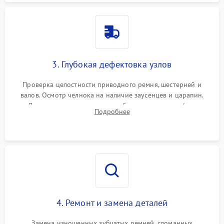
3. Глубокая дефектовка узлов
Проверка целостности приводного ремня, шестерней и
валов. Осмотр челнока на наличие заусенцев и царапин.
Диагностика электромотора, блока управления (для
Подробнее
компьютерных машин), нитевдевателя и механизма
продвижения ткани (зубчатой рейки).
4. Ремонт и замена деталей
Замена изношенных зубчатых ремней, сломанных