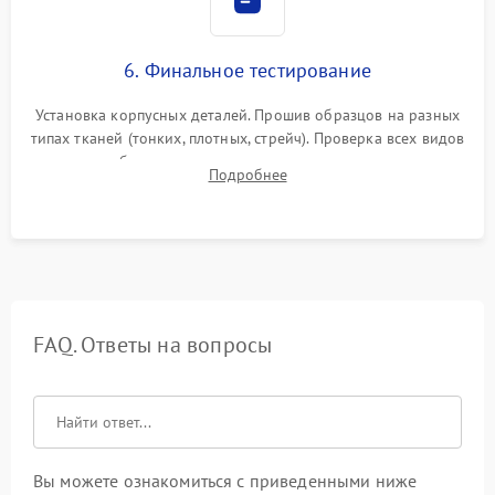
6. Финальное тестирование
Установка корпусных деталей. Прошив образцов на разных
типах тканей (тонких, плотных, стрейч). Проверка всех видов
строчек, работы реверса, выметывания петли и намотчика
Подробнее
шпульки. Контроль плавности хода и отсутствия
посторонних шумов.
FAQ. Ответы на вопросы
Вы можете ознакомиться с приведенными ниже