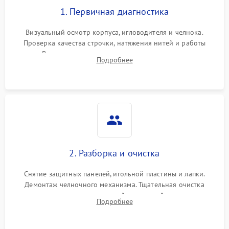
1. Первичная диагностика
Визуальный осмотр корпуса, игловодителя и челнока.
Проверка качества строчки, натяжения нитей и работы
педали. Выявление посторонних стуков, пропусков стежков,
Подробнее
обрывов нити или заклинивания механизмов на тестовом
лоскуте ткани.
2. Разборка и очистка
Снятие защитных панелей, игольной пластины и лапки.
Демонтаж челночного механизма. Тщательная очистка
внутренних узлов от скопившейся тканевой пыли, очесов,
Подробнее
остатков старой смазки и обрывков нитей с помощью
кистей и сжатого воздуха.