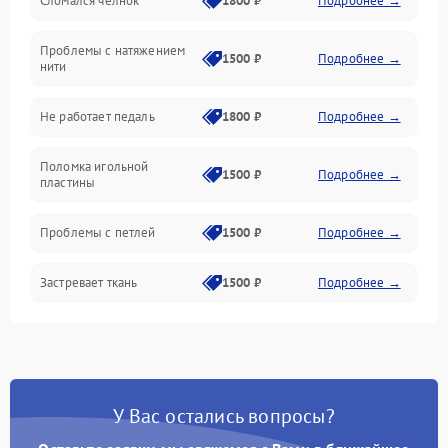
Сломался челнок
1800 ₽
Подробнее →
Управление и электроника
Проблемы с натяжением
Подача ткани
1500 ₽
Подробнее →
нити
Игловодитель и механизмы
Не работает педаль
1800 ₽
Подробнее →
Шпулька и нижняя нить
Поломка игольной
1500 ₽
Подробнее →
пластины
Оптика
Проблемы с петлей
1500 ₽
Подробнее →
Застревает ткань
1500 ₽
Подробнее →
Сломана игла
1500 ₽
Подробнее →
Не работают кнопки
1300 ₽
Подробнее →
управления
У Вас остались вопросы?