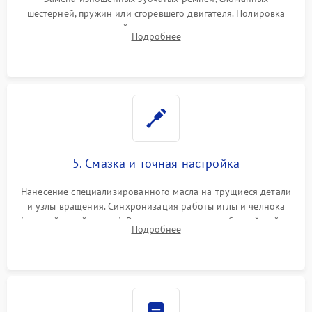
шестерней, пружин или сгоревшего двигателя. Полировка
челночного устройства для устранения заусенцев.
Подробнее
Восстановление контактов в педали и пайка элементов на
плате электронных швейных машин.
5. Смазка и точная настройка
Нанесение специализированного масла на трущиеся детали
и узлы вращения. Синхронизация работы иглы и челнока
(настройка таймингов). Регулировка высоты зубчатой рейки,
Подробнее
центровка игловодителя и калибровка натяжителей верхней
и нижней нити.