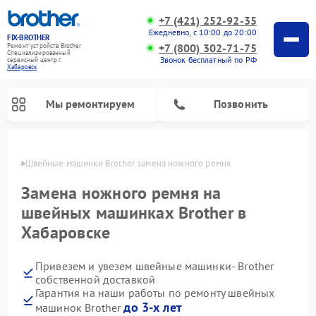
+7 (421) 252-92-35
Ежедневно, с 10:00 до 20:00
FIX-BROTHER
+7 (800) 302-71-75
Ремонт устройств Brother
Специализированный
Звонок бесплатный по РФ
cервисный центр г.
Хабаровск
Мы ремонтируем
Позвонить
овске
Швейные машинки Brother замена ножного ремня
Замена ножного ремня на
швейных машинках Brother в
Хабаровске
Ремонт распошивальных машин Brother
Ремонт вышивальных машин Brother
Привезем и увезем швейные машинки- Brother
собственной доставкой
Гарантия на наши работы по ремонту швейных
до 3-х лет
машинок Brother