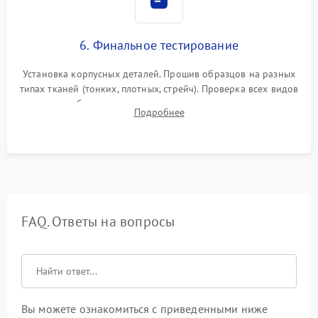
6. Финальное тестирование
Установка корпусных деталей. Прошив образцов на разных
типах тканей (тонких, плотных, стрейч). Проверка всех видов
строчек, работы реверса, выметывания петли и намотчика
Подробнее
шпульки. Контроль плавности хода и отсутствия
посторонних шумов.
FAQ. Ответы на вопросы
Вы можете ознакомиться с приведенными ниже