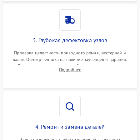
3. Глубокая дефектовка узлов
Проверка целостности приводного ремня, шестерней и
валов. Осмотр челнока на наличие заусенцев и царапин.
Диагностика электромотора, блока управления (для
Подробнее
компьютерных машин), нитевдевателя и механизма
продвижения ткани (зубчатой рейки).
4. Ремонт и замена деталей
Замена изношенных зубчатых ремней, сломанных