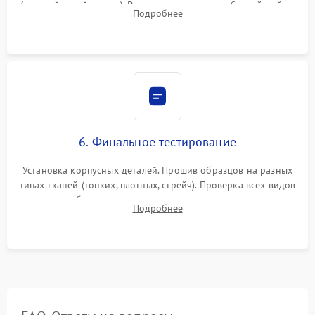
(настройка таймингов). Регулировка высоты зубчатой рейки,
Подробнее
центровка игловодителя и калибровка натяжителей верхней
и нижней нити.
6. Финальное тестирование
Установка корпусных деталей. Прошив образцов на разных
типах тканей (тонких, плотных, стрейч). Проверка всех видов
строчек, работы реверса, выметывания петли и намотчика
Подробнее
шпульки. Контроль плавности хода и отсутствия
посторонних шумов.