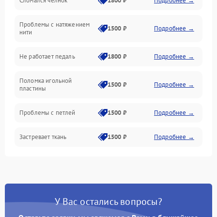
Сломался челнок
1800 ₽
Подробнее →
Управление и электроника
Проблемы с натяжением
Подача ткани
1500 ₽
Подробнее →
нити
Игловодитель и механизмы
Не работает педаль
1800 ₽
Подробнее →
Шпулька и нижняя нить
Поломка игольной
1500 ₽
Подробнее →
пластины
Оптика
Проблемы с петлей
1500 ₽
Подробнее →
Застревает ткань
1500 ₽
Подробнее →
Сломана игла
1500 ₽
Подробнее →
Не работают кнопки
1300 ₽
Подробнее →
управления
У Вас остались вопросы?