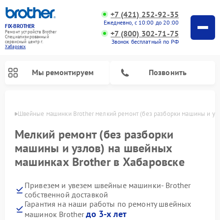
+7 (421) 252-92-35
Ежедневно, с 10:00 до 20:00
FIX-BROTHER
+7 (800) 302-71-75
Ремонт устройств Brother
Специализированный
Звонок бесплатный по РФ
cервисный центр г.
Хабаровск
Мы ремонтируем
Позвонить
овске
Швейные машинки Brother мелкий ремонт (без разборки машины и уз
Мелкий ремонт (без разборки
машины и узлов) на швейных
машинках Brother в Хабаровске
Ремонт распошивальных машин Brother
Ремонт вышивальных машин Brother
Привезем и увезем швейные машинки- Brother
собственной доставкой
Гарантия на наши работы по ремонту швейных
до 3-х лет
машинок Brother