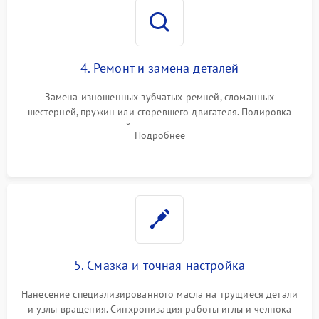
4. Ремонт и замена деталей
Замена изношенных зубчатых ремней, сломанных
шестерней, пружин или сгоревшего двигателя. Полировка
челночного устройства для устранения заусенцев.
Подробнее
Восстановление контактов в педали и пайка элементов на
плате электронных швейных машин.
5. Смазка и точная настройка
Нанесение специализированного масла на трущиеся детали
и узлы вращения. Синхронизация работы иглы и челнока