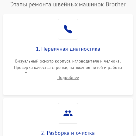
Этапы ремонта швейных машинок Brother
1. Первичная диагностика
Визуальный осмотр корпуса, игловодителя и челнока.
Проверка качества строчки, натяжения нитей и работы
педали. Выявление посторонних стуков, пропусков стежков,
Подробнее
обрывов нити или заклинивания механизмов на тестовом
лоскуте ткани.
2. Разборка и очистка