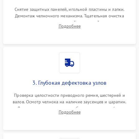
Снятие защитных панелей, игольной пластины и лапки.
Демонтаж челночного механизма. Тщательная очистка
внутренних узлов от скопившейся тканевой пыли, очесов,
Подробнее
остатков старой смазки и обрывков нитей с помощью
кистей и сжатого воздуха.
3. Глубокая дефектовка узлов
Проверка целостности приводного ремня, шестерней и
валов. Осмотр челнока на наличие заусенцев и царапин.
Диагностика электромотора, блока управления (для
Подробнее
компьютерных машин), нитевдевателя и механизма
продвижения ткани (зубчатой рейки).