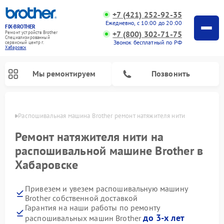
+7 (421) 252-92-35
Ежедневно, с 10:00 до 20:00
FIX-BROTHER
+7 (800) 302-71-75
Ремонт устройств Brother
Специализированный
Звонок бесплатный по РФ
cервисный центр г.
Хабаровск
Мы ремонтируем
Позвонить
овске
Распошивальная машина Brother ремонт натяжителя нити
Ремонт натяжителя нити на
распошивальной машине Brother в
Хабаровске
Ремонт швейных машинок Brother
Ремонт вышивальных машин Brother
Привезем и увезем распошивальную машину
Brother собственной доставкой
Гарантия на наши работы по ремонту
до 3-х лет
распошивальных машин Brother