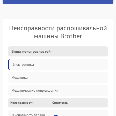
Неисправности распошивальной
машины Brother
Виды неисправностей
Электроника
Механика
Механические повреждения
Неисправности
Стоимость
Электроника/Механические
Неисправность педали