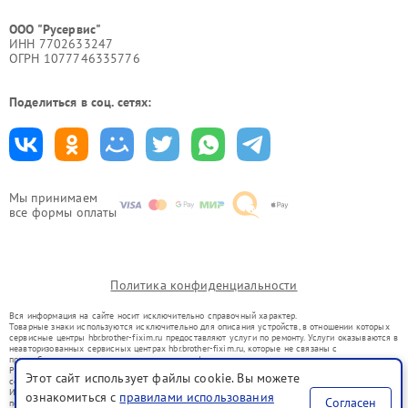
ООО "Русервис"
ИНН 7702633247
ОГРН 1077746335776
Поделиться в соц. сетях:
Мы принимаем
все формы оплаты
Политика конфиденциальности
Вся информация на сайте носит исключительно справочный характер.
Товарные знаки используются исключительно для описания устройств, в отношении которых
сервисные центры hbr.brother-fixim.ru предоставляют услуги по ремонту. Услуги оказываются в
неавторизованных сервисных центрах hbr.brother-fixim.ru, которые не связаны с
правообладателями товарных знаков или их официальными представителями.
Ремонт осуществляется для устройств, уже введенных в гражданский оборот в соответствии
Этот сайт использует файлы cookie. Вы можете
со статьей 1487 ГК РФ.
Использование товарных знаков не преследует цели индивидуализации услуг или введения
ознакомиться с
правилами использования
Согласен
потребителей в заблуждение, а служит для информирования о предоставляемых услугах по