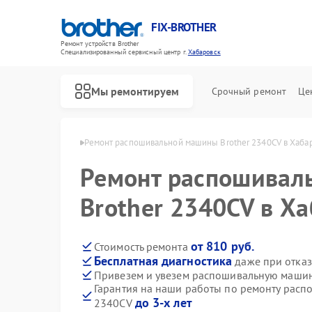
FIX-BROTHER
Ремонт устройств Brother
Специализированный cервисный центр г.
Хабаровск
Мы ремонтируем
Срочный ремонт
Це
other в Хабаровске
Ремонт распошивальной машины Brother 2340CV в Хаба
Ремонт распошивал
Brother 2340CV в Х
от 810 руб.
Стоимость ремонта
Бесплатная диагностика
даже при отказ
Ремонт швейных машинок Brother
Ремонт вышивальных машин Brother
Привезем и увезем распошивальную машин
Гарантия на наши работы по ремонту расп
до 3-х лет
2340CV