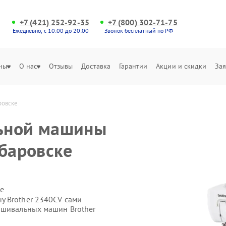
+7 (421) 252-92-35
+7 (800) 302-71-75
Ежедневно, с 10:00 до 20:00
Звонок бесплатный по РФ
ны
О нас
Отзывы
Доставка
Гарантии
Акции и скидки
Зая
ровске
ьной машины
абаровске
е
у Brother 2340CV сами
ошивальных машин Brother