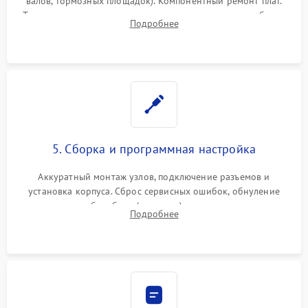
валов, тормозных площадок). Компонентный ремонт плат.
Тщательная очистка тракта печати, контактов и линз блока
Подробнее
лазера (LSU) от просыпанного тонера и пыли.
5. Сборка и программная настройка
Аккуратный монтаж узлов, подключение разъемов и
установка корпуса. Сброс сервисных ошибок, обнуление
счетчиков абсорбера (памперса) или узла переноса,
Подробнее
обновление прошивки и программная калибровка аппарата.