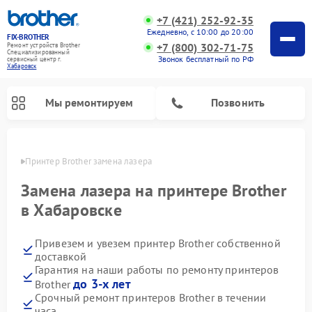
+7 (421) 252-92-35
Ежедневно, с 10:00 до 20:00
FIX-BROTHER
+7 (800) 302-71-75
Ремонт устройств Brother
Специализированный
Звонок бесплатный по РФ
cервисный центр г.
Хабаровск
Мы ремонтируем
Позвонить
овске
Принтер Brother замена лазера
Замена лазера на принтере Brother
в Хабаровске
Привезем и увезем принтер Brother собственной
Ремонт швейных машинок Brother
Ремонт распошивальных машин Brother
Ремонт вышивальных машин Brother
доставкой
Гарантия на наши работы по ремонту принтеров
до 3-х лет
Brother
Срочный ремонт принтеров Brother в течении
часа