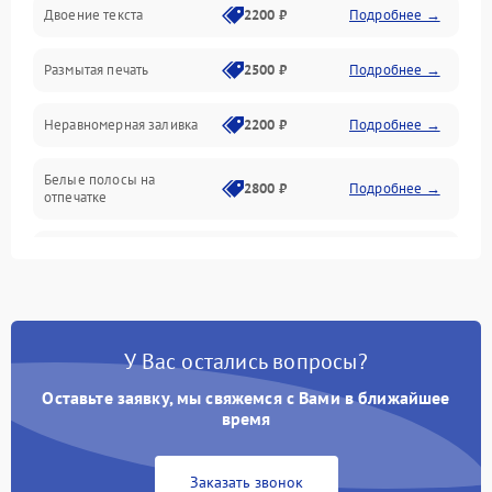
Двоение текста
2200 ₽
Подробнее →
Подключение и интерфейсы
Размытая печать
2500 ₽
Подробнее →
Панель управления и индикация
Неравномерная заливка
2200 ₽
Подробнее →
Режим работы
Белые полосы на
Питание и запуск
2800 ₽
Подробнее →
отпечатке
Изображение
Чёрный фон на листе
3000 ₽
Подробнее →
Перекос изображения
2000 ₽
Подробнее →
У Вас остались вопросы?
Оставьте заявку, мы свяжемся с Вами в ближайшее
время
Заказать звонок