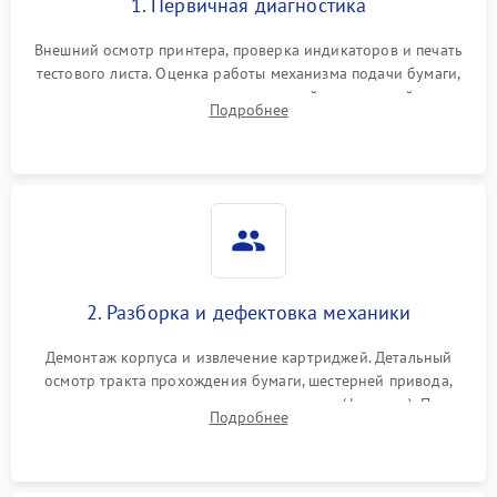
1. Первичная диагностика
Внешний осмотр принтера, проверка индикаторов и печать
тестового листа. Оценка работы механизма подачи бумаги,
выявление посторонних шумов, замятий и первичный анализ
Подробнее
дефектов печати (полосы, фон, пробелы).
2. Разборка и дефектовка механики
Демонтаж корпуса и извлечение картриджей. Детальный
осмотр тракта прохождения бумаги, шестерней привода,
роликов захвата и узла термозакрепления (фьюзера). Поиск
Подробнее
физического износа и повреждений деталей.