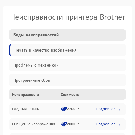
Неисправности принтера Brother
Виды неисправностей
Печать и качество изображения
Проблемы с механикой
Программные сбои
Неисправности
Стоимость
Программные ошибки
Бледная печать
2200 ₽
Подробнее →
Картриджи и расходники
Смещение изображения
2000 ₽
Подробнее →
Механика и узлы