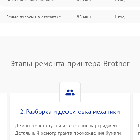
Белые полосы на отпечатке
85 мин
1 год
Чёрный фон на листе
85 мин
1 год
Перекос изображения
80 мин
1 год
Этапы ремонта принтера Brother
2. Разборка и дефектовка механики
Демонтаж корпуса и извлечение картриджей.
Детальный осмотр тракта прохождения бумаги,