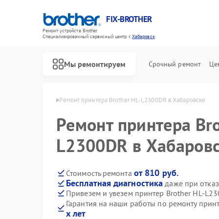
FIX-BROTHER
Ремонт устройств Brother
Специализированный cервисный центр г.
Хабаровск
Мы ремонтируем
Срочный ремонт
Це
rother в Хабаровске
Ремонт принтера Brother HL-L2300DR в Хабаровске
Ремонт принтера Bro
L2300DR в Хабаров
от 810 руб.
Стоимость ремонта
Бесплатная диагностика
даже при отказ
Ремонт распошивальных машин Brother
Ремонт швейных машинок Brother
Ремонт вышивальных машин Brother
Привезем и увезем принтер Brother HL-L2
Гарантия на наши работы по ремонту прин
х лет