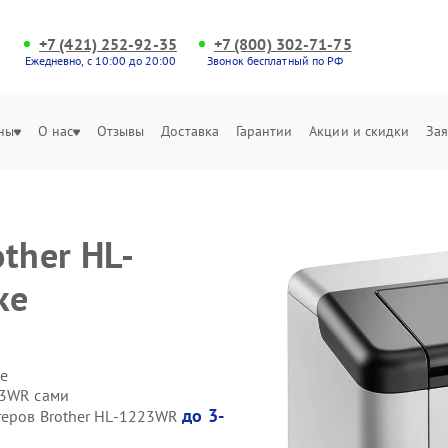
+7 (421) 252-92-35
+7 (800) 302-71-75
Ежедневно, с 10:00 до 20:00
Звонок бесплатный по РФ
ны
О нас
Отзывы
Доставка
Гарантии
Акции и скидки
Зая
ther HL-
ке
е
23WR сами
до 3-
теров Brother HL-1223WR