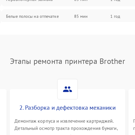
Белые полосы на отпечатке
85 мин
1 год
Чёрный фон на листе
85 мин
1 год
Перекос изображения
80 мин
1 год
Этапы ремонта принтера Brother
2. Разборка и дефектовка механики
Демонтаж корпуса и извлечение картриджей.
Детальный осмотр тракта прохождения бумаги,