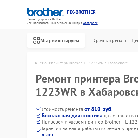
FIX-BROTHER
Ремонт устройств Brother
Специализированный cервисный центр г.
Хабаровск
Мы ремонтируем
Срочный ремонт
Це
rother в Хабаровске
Ремонт принтера Brother HL-1223WR в Хабаровске
Ремонт принтера Bro
1223WR в Хабаровс
от 810 руб.
Стоимость ремонта
Бесплатная диагностика
даже при отказ
Ремонт распошивальных машин Brother
Ремонт швейных машинок Brother
Ремонт вышивальных машин Brother
Привезем и увезем принтер Brother HL-12
Гарантия на наши работы по ремонту прин
х лет