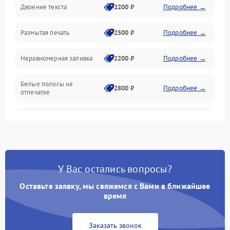
Двоение текста
2200 ₽
Подробнее →
Подключение и интерфейсы
Размытая печать
2500 ₽
Подробнее →
Панель управления и индикация
Неравномерная заливка
2200 ₽
Подробнее →
Режим работы
Белые полосы на
Питание и запуск
2800 ₽
Подробнее →
отпечатке
Изображение
Чёрный фон на листе
3000 ₽
Подробнее →
Перекос изображения
2000 ₽
Подробнее →
У Вас остались вопросы?
Оставьте заявку, мы свяжемся с Вами в ближайшее
время
Заказать звонок