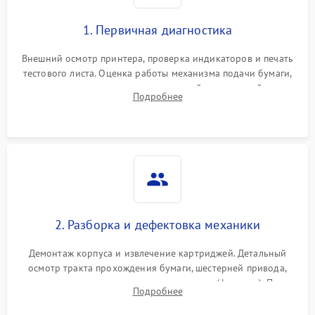
1. Первичная диагностика
Внешний осмотр принтера, проверка индикаторов и печать
тестового листа. Оценка работы механизма подачи бумаги,
выявление посторонних шумов, замятий и первичный анализ
Подробнее
дефектов печати (полосы, фон, пробелы).
2. Разборка и дефектовка механики
Демонтаж корпуса и извлечение картриджей. Детальный
осмотр тракта прохождения бумаги, шестерней привода,
роликов захвата и узла термозакрепления (фьюзера). Поиск
Подробнее
физического износа и повреждений деталей.