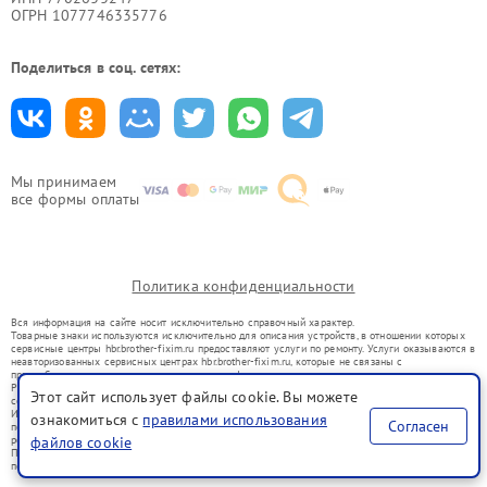
ОГРН 1077746335776
Поделиться в соц. сетях:
Мы принимаем
все формы оплаты
Политика конфиденциальности
Вся информация на сайте носит исключительно справочный характер.
Товарные знаки используются исключительно для описания устройств, в отношении которых
сервисные центры hbr.brother-fixim.ru предоставляют услуги по ремонту. Услуги оказываются в
неавторизованных сервисных центрах hbr.brother-fixim.ru, которые не связаны с
правообладателями товарных знаков или их официальными представителями.
Ремонт осуществляется для устройств, уже введенных в гражданский оборот в соответствии
Этот сайт использует файлы cookie. Вы можете
со статьей 1487 ГК РФ.
Использование товарных знаков не преследует цели индивидуализации услуг или введения
ознакомиться с
правилами использования
Согласен
потребителей в заблуждение, а служит для информирования о предоставляемых услугах по
файлов cookie
ремонту техники указанных брендов.
Представленная на сайте информация не является публичной офертой, определяемой
положениями Статьи 437(2) Гражданского кодекса РФ