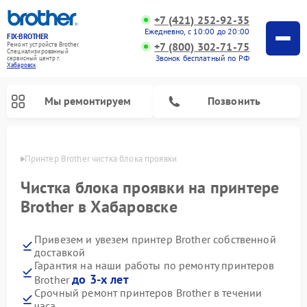
+7 (421) 252-92-35
Ежедневно, с 10:00 до 20:00
FIX-BROTHER
+7 (800) 302-71-75
Ремонт устройств Brother
Специализированный
Звонок бесплатный по РФ
cервисный центр г.
Хабаровск
Мы ремонтируем
Позвонить
овске
Принтер Brother чистка блока проявки
Чистка блока проявки на принтере
Brother в Хабаровске
Привезем и увезем принтер Brother собственной
Ремонт швейных машинок Brother
Ремонт распошивальных машин Brother
Ремонт вышивальных машин Brother
доставкой
Гарантия на наши работы по ремонту принтеров
до 3-х лет
Brother
Срочный ремонт принтеров Brother в течении
часа