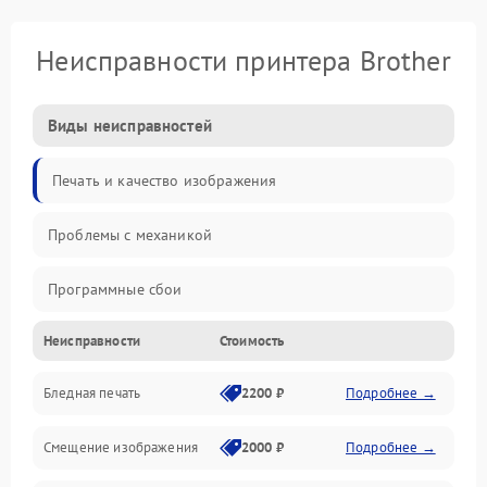
Неисправности принтера Brother
Виды неисправностей
Печать и качество изображения
Проблемы с механикой
Программные сбои
Неисправности
Стоимость
Программные ошибки
Бледная печать
2200 ₽
Подробнее →
Картриджи и расходники
Смещение изображения
2000 ₽
Подробнее →
Механика и узлы