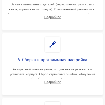
Замена изношенных деталей (термопленки, резиновых
валов, тормозных площадок). Компонентный ремонт плат.
Тщательная очистка тракта печати, контактов и линз блока
Подробнее
лазера (LSU) от просыпанного тонера и пыли.
5. Сборка и программная настройка
Аккуратный монтаж узлов, подключение разъемов и
установка корпуса. Сброс сервисных ошибок, обнуление
счетчиков абсорбера (памперса) или узла переноса,
Подробнее
обновление прошивки и программная калибровка аппарата.