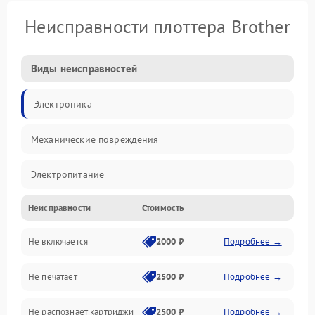
Неисправности плоттера Brother
Виды неисправностей
Электроника
Механические повреждения
Электропитание
Неисправности
Стоимость
Работа системы
Не включается
2000 ₽
Подробнее →
Механика
Не печатает
2500 ₽
Подробнее →
Оптика
Не распознает картриджи
2500 ₽
Подробнее →
Программное обеспечение