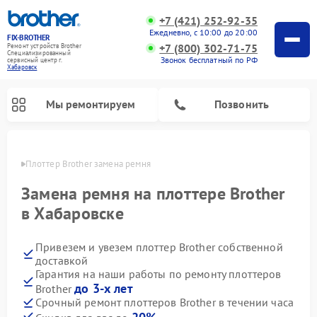
+7 (421) 252-92-35
Ежедневно, с 10:00 до 20:00
FIX-BROTHER
+7 (800) 302-71-75
Ремонт устройств Brother
Специализированный
Звонок бесплатный по РФ
cервисный центр г.
Хабаровск
Мы ремонтируем
Позвонить
овске
Плоттер Brother замена ремня
Замена ремня на плоттере Brother
в Хабаровске
Привезем и увезем плоттер Brother собственной
Ремонт распошивальных машин Brother
Ремонт швейных машинок Brother
Ремонт вышивальных машин Brother
доставкой
Гарантия на наши работы по ремонту плоттеров
до 3-х лет
Brother
Срочный ремонт плоттеров Brother в течении часа