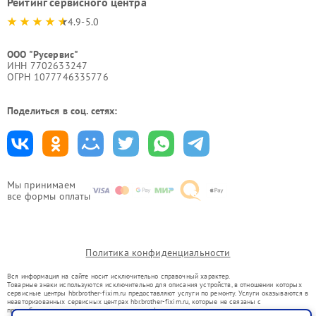
Рейтинг сервисного центра
4.9-5.0
ООО "Русервис"
ИНН 7702633247
ОГРН 1077746335776
Поделиться в соц. сетях:
Мы принимаем
все формы оплаты
Политика конфиденциальности
Вся информация на сайте носит исключительно справочный характер.
Товарные знаки используются исключительно для описания устройств, в отношении которых
сервисные центры hbr.brother-fixim.ru предоставляют услуги по ремонту. Услуги оказываются в
неавторизованных сервисных центрах hbr.brother-fixim.ru, которые не связаны с
правообладателями товарных знаков или их официальными представителями.