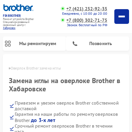
+7 (421) 252-92-35
Ежедневно, с 10:00 до 20:00
FIX-BROTHER
+7 (800) 302-71-75
Ремонт устройств Brother
Специализированный
Звонок бесплатный по РФ
cервисный центр г.
Хабаровск
Мы ремонтируем
Позвонить
овске
Оверлок Brother замена иглы
Замена иглы на оверлоке Brother в
Хабаровске
Привезем и увезем оверлок Brother собственной
Ремонт распошивальных машин Brother
Ремонт швейных машинок Brother
Ремонт вышивальных машин Brother
доставкой
Гарантия на наши работы по ремонту оверлоков
до 3-х лет
Brother
Срочный ремонт оверлоков Brother в течении
часа