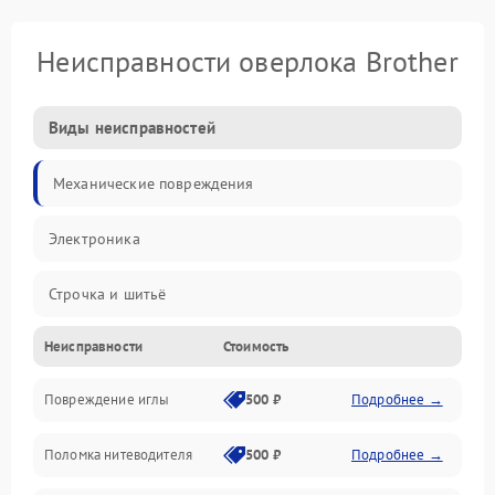
Неисправности оверлока Brother
Виды неисправностей
Механические повреждения
Электроника
Строчка и шитьё
Неисправности
Стоимость
Прочие неисправности
Повреждение иглы
500 ₽
Подробнее →
Подача ткани
Поломка нитеводителя
500 ₽
Подробнее →
Игловодитель и механизмы