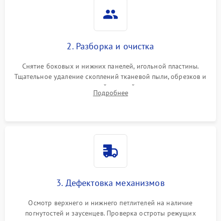
2. Разборка и очистка
Снятие боковых и нижних панелей, игольной пластины.
Тщательное удаление скоплений тканевой пыли, обрезков и
очесов из зоны петлителей и ножей с помощью жестких
Подробнее
кистей, пинцета и потока сжатого воздуха.
3. Дефектовка механизмов
Осмотр верхнего и нижнего петлителей на наличие
погнутостей и заусенцев. Проверка остроты режущих