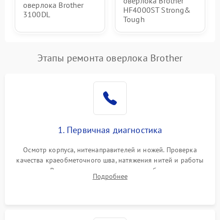
оверлока Brother
оверлока Brother
HF4000ST Strong&
3100DL
Tough
Этапы ремонта оверлока Brother
1. Первичная диагностика
Осмотр корпуса, нитенаправителей и ножей. Проверка
качества краеобметочного шва, натяжения нитей и работы
педали. Выявление пропусков стежков, обрывов нити,
Подробнее
заклинивания или тупого среза ткани на тестовом образце.