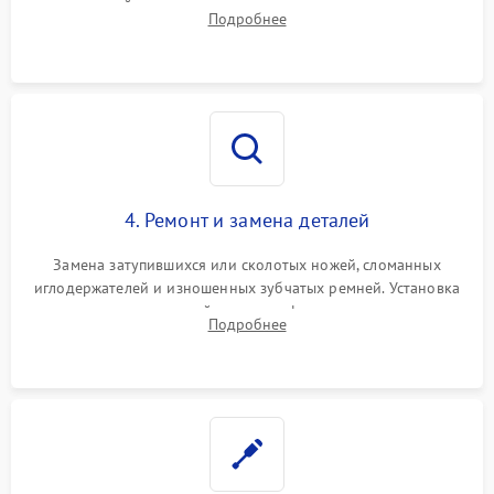
кромок ножей, состояния приводного ремня, электромотора
Подробнее
и механизма дифференциальной подачи ткани.
4. Ремонт и замена деталей
Замена затупившихся или сколотых ножей, сломанных
иглодержателей и изношенных зубчатых ремней. Установка
новых петлителей взамен деформированных.
Подробнее
Восстановление контактов в педали и цепях
электропривода.