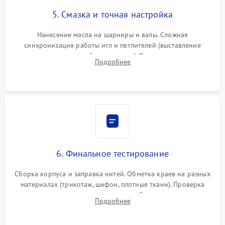
5. Смазка и точная настройка
Нанесение масла на шарниры и валы. Сложная
синхронизация работы игл и петлителей (выставление
зазоров до сотых долей миллиметра). Регулировка прижима
Подробнее
ножей, ширины обметки и хода дифференциального
транспортера.
6. Финальное тестирование
Сборка корпуса и заправка нитей. Обметка краев на разных
материалах (трикотаж, шифон, плотные ткани). Проверка
ровности среза, эластичности шва, работы ролевого шва и
Подробнее
отсутствия стягивания или волнистости ткани.