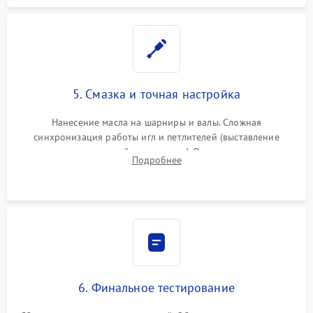
5. Смазка и точная настройка
Нанесение масла на шарниры и валы. Сложная
синхронизация работы игл и петлителей (выставление
зазоров до сотых долей миллиметра). Регулировка прижима
Подробнее
ножей, ширины обметки и хода дифференциального
транспортера.
6. Финальное тестирование