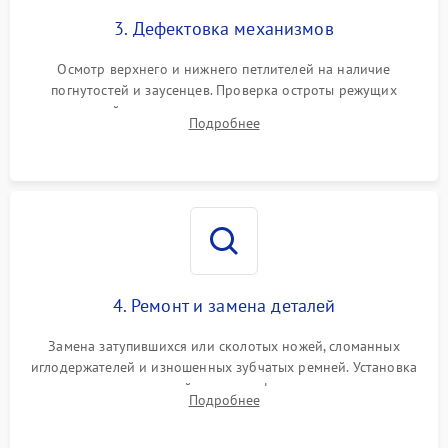
3. Дефектовка механизмов
Осмотр верхнего и нижнего петлителей на наличие
погнутостей и заусенцев. Проверка остроты режущих
кромок ножей, состояния приводного ремня, электромотора
Подробнее
и механизма дифференциальной подачи ткани.
4. Ремонт и замена деталей
Замена затупившихся или сколотых ножей, сломанных
иглодержателей и изношенных зубчатых ремней. Установка
новых петлителей взамен деформированных.
Подробнее
Восстановление контактов в педали и цепях
электропривода.