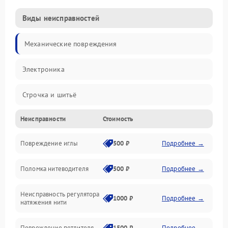
Виды неисправностей
Механические повреждения
Электроника
Строчка и шитьё
Неисправности
Стоимость
Прочие неисправности
Повреждение иглы
500 ₽
Подробнее →
Подача ткани
Поломка нитеводителя
500 ₽
Подробнее →
Игловодитель и механизмы
Неисправность регулятора
Ножи и обрезка
1000 ₽
Подробнее →
натяжения нити
Шпульки, нити и заправка
Повреждение петлителя
1500 ₽
Подробнее →