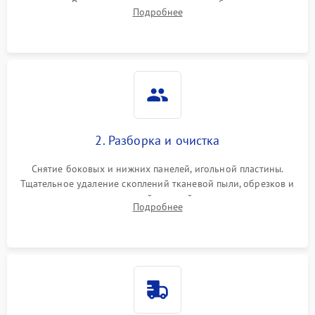
педали. Выявление пропусков стежков, обрывов нити,
Подробнее
заклинивания или тупого среза ткани на тестовом образце.
2. Разборка и очистка
Снятие боковых и нижних панелей, игольной пластины.
Тщательное удаление скоплений тканевой пыли, обрезков и
очесов из зоны петлителей и ножей с помощью жестких
Подробнее
кистей, пинцета и потока сжатого воздуха.