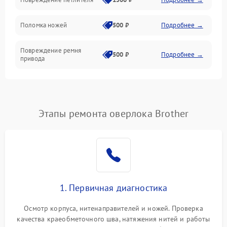
Управление и работа
Поломка ножей
500 ₽
Подробнее →
Повреждение ремня
500 ₽
Подробнее →
привода
Поломка системы смазки
1000 ₽
Подробнее →
Неисправность системы
Этапы ремонта оверлока Brother
1500 ₽
Подробнее →
подачи масла
Повреждение корпуса
1000 ₽
Подробнее →
Поломка системы защиты
500 ₽
Подробнее →
от засоров
1. Первичная диагностика
Неисправность системы
500 ₽
Подробнее →
Осмотр корпуса, нитенаправителей и ножей. Проверка
защиты от засоров
качества краеобметочного шва, натяжения нитей и работы