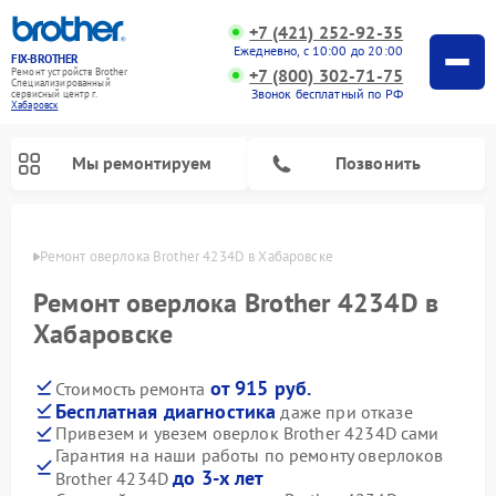
+7 (421) 252-92-35
Ежедневно, с 10:00 до 20:00
FIX-BROTHER
+7 (800) 302-71-75
Ремонт устройств Brother
Специализированный
Звонок бесплатный по РФ
cервисный центр г.
Хабаровск
Мы ремонтируем
Позвонить
овске
Ремонт оверлока Brother 4234D в Хабаровске
Ремонт оверлока Brother 4234D в
Хабаровске
от 915 руб.
Стоимость ремонта
Ремонт распошивальных машин Brother
Ремонт швейных машинок Brother
Ремонт вышивальных машин Brother
Бесплатная диагностика
даже при отказе
Привезем и увезем оверлок Brother 4234D сами
Гарантия на наши работы по ремонту оверлоков
до 3-х лет
Brother 4234D