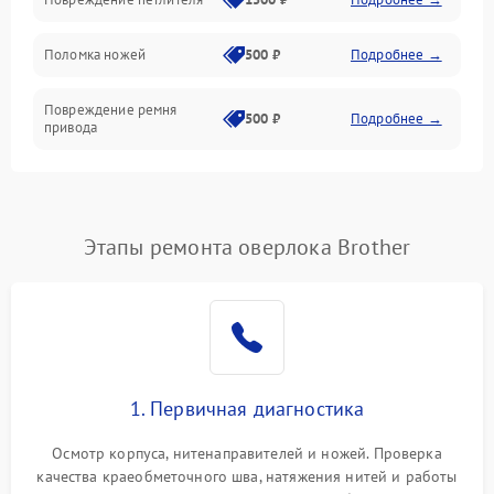
Управление и работа
Поломка ножей
500 ₽
Подробнее →
Повреждение ремня
500 ₽
Подробнее →
привода
Поломка системы смазки
1000 ₽
Подробнее →
Неисправность системы
Этапы ремонта оверлока Brother
1500 ₽
Подробнее →
подачи масла
Повреждение корпуса
1000 ₽
Подробнее →
Поломка системы защиты
500 ₽
Подробнее →
от засоров
1. Первичная диагностика
Неисправность системы
500 ₽
Подробнее →
Осмотр корпуса, нитенаправителей и ножей. Проверка
защиты от засоров
качества краеобметочного шва, натяжения нитей и работы