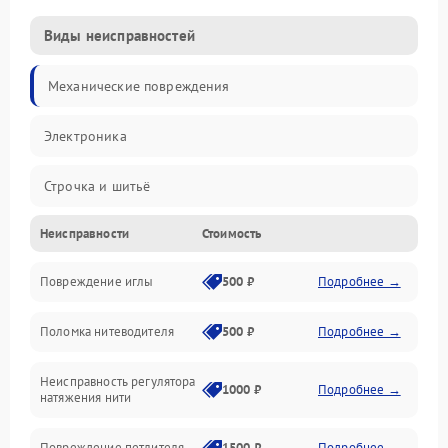
Виды неисправностей
Механические повреждения
Электроника
Строчка и шитьё
Неисправности
Стоимость
Прочие неисправности
Повреждение иглы
500 ₽
Подробнее →
Подача ткани
Поломка нитеводителя
500 ₽
Подробнее →
Игловодитель и механизмы
Неисправность регулятора
Ножи и обрезка
1000 ₽
Подробнее →
натяжения нити
Шпульки, нити и заправка
Повреждение петлителя
1500 ₽
Подробнее →