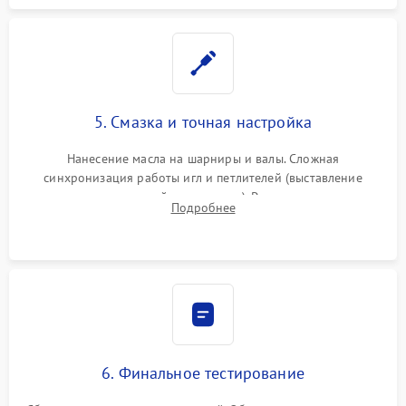
5. Смазка и точная настройка
Нанесение масла на шарниры и валы. Сложная
синхронизация работы игл и петлителей (выставление
зазоров до сотых долей миллиметра). Регулировка прижима
Подробнее
ножей, ширины обметки и хода дифференциального
транспортера.
6. Финальное тестирование