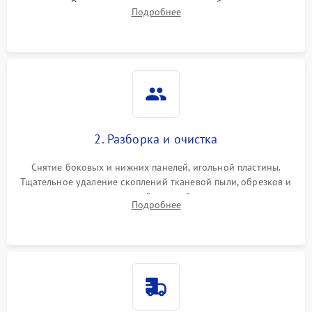
педали. Выявление пропусков стежков, обрывов нити,
Подробнее
заклинивания или тупого среза ткани на тестовом образце.
2. Разборка и очистка
Снятие боковых и нижних панелей, игольной пластины.
Тщательное удаление скоплений тканевой пыли, обрезков и
очесов из зоны петлителей и ножей с помощью жестких
Подробнее
кистей, пинцета и потока сжатого воздуха.