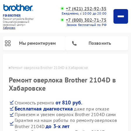
+7 (421) 252-92-35
Ежедневно, с 10:00 до 20:00
FIX-BROTHER
+7 (800) 302-71-75
Ремонт устройств Brother
Специализированный
Звонок бесплатный по РФ
cервисный центр г.
Хабаровск
Мы ремонтируем
Позвонить
овске
Ремонт оверлока Brother 2104D в Хабаровске
Ремонт оверлока Brother 2104D в
Хабаровске
от 810 руб.
Стоимость ремонта
Ремонт распошивальных машин Brother
Ремонт швейных машинок Brother
Ремонт вышивальных машин Brother
Бесплатная диагностика
даже при отказе
Привезем и увезем оверлок Brother 2104D сами
Гарантия на наши работы по ремонту оверлоков
до 3-х лет
Brother 2104D