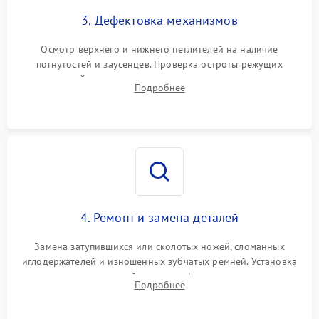
3. Дефектовка механизмов
Осмотр верхнего и нижнего петлителей на наличие
погнутостей и заусенцев. Проверка остроты режущих
кромок ножей, состояния приводного ремня, электромотора
Подробнее
и механизма дифференциальной подачи ткани.
4. Ремонт и замена деталей
Замена затупившихся или сколотых ножей, сломанных
иглодержателей и изношенных зубчатых ремней. Установка
новых петлителей взамен деформированных.
Подробнее
Восстановление контактов в педали и цепях
электропривода.