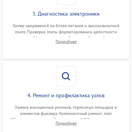
3. Диагностика электроники
Замер напряжений на блоке питания и высоковольтной
плате. Проверка платы форматирования, целостности
плоских шлейфов сканера и работоспособности флажков и
Подробнее
оптопар (датчиков прохождения бумаги).
4. Ремонт и профилактика узлов
Замена изношенных роликов, тормозных площадок и
элементов фьюзера. Компонентный ремонт плат.
Обязательная очистка блока лазера (LSU), зеркал и тракта
Подробнее
печати от просыпанного тонера и бумажной пыли.