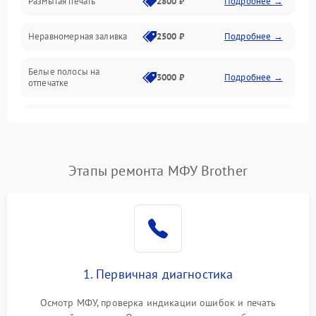
Размытая печать
2800 ₽
Подробнее →
Подключение и интерфейсы
Неравномерная заливка
2500 ₽
Подробнее →
Дисплей и органы управления
Белые полосы на
Изображение
3000 ₽
Подробнее →
отпечатке
Проблемы с механикой
Чёрный фон на листе
3500 ₽
Подробнее →
Питание и запуск
Этапы ремонта МФУ Brother
1. Первичная диагностика
Осмотр МФУ, проверка индикации ошибок и печать