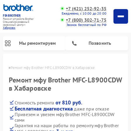
+7 (421) 252-92-35
Ежедневно, с 10:00 до 20:00
FIX-BROTHER
+7 (800) 302-71-75
Ремонт устройств Brother
Специализированный
Звонок бесплатный по РФ
cервисный центр г.
Хабаровск
Мы ремонтируем
Позвонить
овске
Ремонт мфу Brother MFC-L8900CDW в Хабаровске
Ремонт мфу Brother MFC-L8900CDW
в Хабаровске
от 810 руб.
Стоимость ремонта
Ремонт распошивальных машин Brother
Ремонт швейных машинок Brother
Ремонт вышивальных машин Brother
Бесплатная диагностика
даже при отказе
Привезем и увезем мфу Brother MFC-L8900CDW
сами
Гарантия на наши работы по ремонту мфу Brother