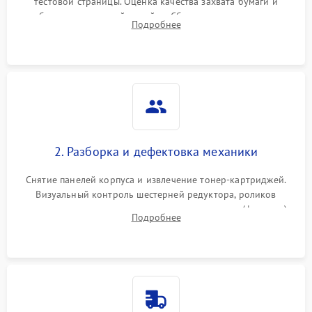
тестовой страницы. Оценка качества захвата бумаги и
работы сканирующей линейки. Сбор данных о замятиях,
Подробнее
дефектах изображения или посторонних шумах при работе.
2. Разборка и дефектовка механики
Снятие панелей корпуса и извлечение тонер-картриджей.
Визуальный контроль шестерней редуктора, роликов
захвата, термопленки и прижимного вала в печи (фьюзере).
Подробнее
Проверка оптики сканера на загрязнения.