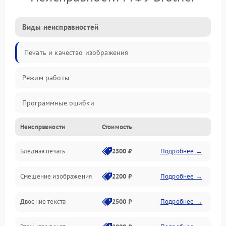
Виды неисправностей
Печать и качество изображения
Режим работы
Программные ошибки
Неисправности
Стоимость
Картриджи и расходники
Бледная печать
2500 ₽
Подробнее →
Сканер и копирование
Смещение изображения
2200 ₽
Подробнее →
Механика и узлы
Двоение текста
2500 ₽
Подробнее →
Программные сбои