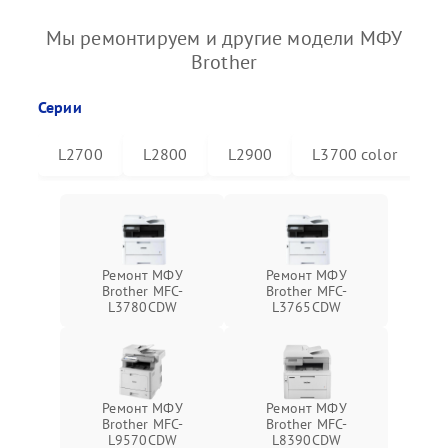
Мы ремонтируем и другие модели МФУ
Brother
Серии
L2700
L2800
L2900
L3700 color
L
Ремонт МФУ
Ремонт МФУ
Brother MFC-
Brother MFC-
L3780CDW
L3765CDW
Ремонт МФУ
Ремонт МФУ
Brother MFC-
Brother MFC-
L9570CDW
L8390CDW