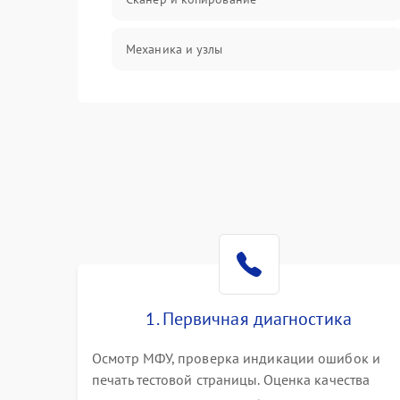
Механика и узлы
Программные сбои
Подключение и интерфейсы
Дисплей и органы управления
Изображение
Проблемы с механикой
1. Первичная диагностика
Питание и запуск
Осмотр МФУ, проверка индикации ошибок и
печать тестовой страницы. Оценка качества