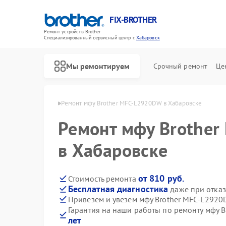
FIX-BROTHER
Ремонт устройств Brother
Специализированный cервисный центр г.
Хабаровск
Мы ремонтируем
Срочный ремонт
Це
rother в Хабаровске
Ремонт мфу Brother MFC-L2920DW в Хабаровске
Ремонт мфу Brothe
в Хабаровске
от 810 руб.
Стоимость ремонта
Бесплатная диагностика
даже при отказ
Ремонт распошивальных машин Brother
Ремонт швейных машинок Brother
Ремонт вышивальных машин Brother
Привезем и увезем мфу Brother MFC-L2920
Гарантия на наши работы по ремонту мфу 
лет