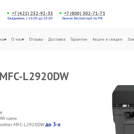
+7 (421) 252-92-35
+7 (800) 302-71-75
Ежедневно, с 10:00 до 20:00
Звонок бесплатный по РФ
ны
О нас
Отзывы
Доставка
Гарантии
Акции и скидки
Зая
r MFC-L2920DW
е
DW сами
до 3-х
Brother MFC-L2920DW