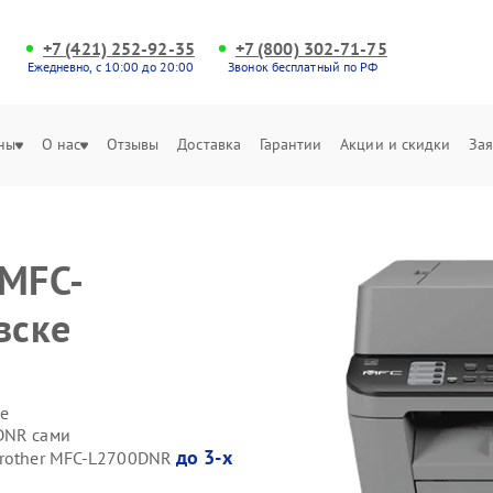
+7 (421) 252-92-35
+7 (800) 302-71-75
Ежедневно, с 10:00 до 20:00
Звонок бесплатный по РФ
ны
О нас
Отзывы
Доставка
Гарантии
Акции и скидки
Зая
 MFC-
вске
е
DNR сами
до 3-х
Brother MFC-L2700DNR