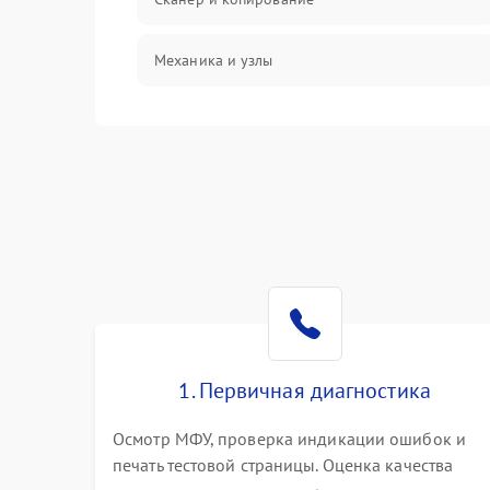
Механика и узлы
Программные сбои
Подключение и интерфейсы
Дисплей и органы управления
Изображение
Проблемы с механикой
1. Первичная диагностика
Питание и запуск
Осмотр МФУ, проверка индикации ошибок и
печать тестовой страницы. Оценка качества