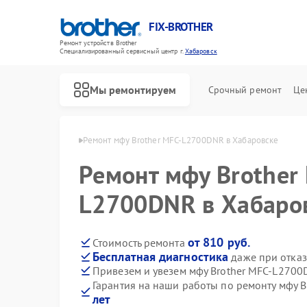
FIX-BROTHER
Ремонт устройств Brother
Специализированный cервисный центр г.
Хабаровск
Мы ремонтируем
Срочный ремонт
Це
rother в Хабаровске
Ремонт мфу Brother MFC-L2700DNR в Хабаровске
Ремонт мфу Brother
L2700DNR в Хабаро
от 810 руб.
Стоимость ремонта
Бесплатная диагностика
даже при отказ
Ремонт распошивальных машин Brother
Ремонт швейных машинок Brother
Ремонт вышивальных машин Brother
Привезем и увезем мфу Brother MFC-L2700
Гарантия на наши работы по ремонту мфу 
лет