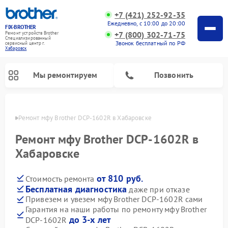
+7 (421) 252-92-35
Ежедневно, с 10:00 до 20:00
FIX-BROTHER
+7 (800) 302-71-75
Ремонт устройств Brother
Специализированный
Звонок бесплатный по РФ
cервисный центр г.
Хабаровск
Мы ремонтируем
Позвонить
овске
Ремонт мфу Brother DCP-1602R в Хабаровске
Ремонт мфу Brother DCP-1602R в
Хабаровске
от 810 руб.
Стоимость ремонта
Ремонт распошивальных машин Brother
Ремонт швейных машинок Brother
Ремонт вышивальных машин Brother
Бесплатная диагностика
даже при отказе
Привезем и увезем мфу Brother DCP-1602R сами
Гарантия на наши работы по ремонту мфу Brother
до 3-х лет
DCP-1602R