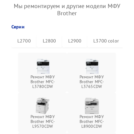
Мы ремонтируем и другие модели МФУ
Brother
Серии
L2700
L2800
L2900
L3700 color
L
Ремонт МФУ
Ремонт МФУ
Brother MFC-
Brother MFC-
L3780CDW
L3765CDW
Ремонт МФУ
Ремонт МФУ
Brother MFC-
Brother MFC-
L9570CDW
L8900CDW