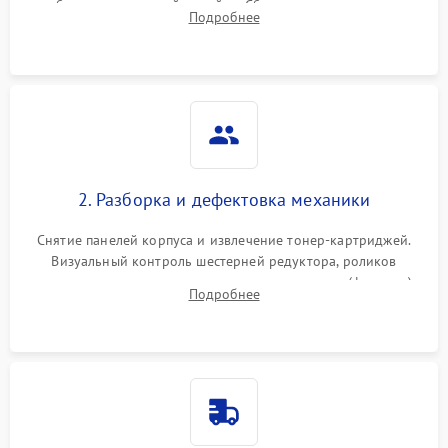
работы сканирующей линейки. Сбор данных о замятиях,
Подробнее
дефектах изображения или посторонних шумах при работе.
2. Разборка и дефектовка механики
Снятие панелей корпуса и извлечение тонер-картриджей.
Визуальный контроль шестерней редуктора, роликов
захвата, термопленки и прижимного вала в печи (фьюзере).
Подробнее
Проверка оптики сканера на загрязнения.