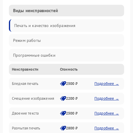
Виды неисправностей
Печать и качество изображения
Режим работы
Программные ошибки
Неисправности
Стоимость
Картриджи и расходники
Бледная печать
2500 ₽
Подробнее →
Сканер и копирование
Смещение изображения
2200 ₽
Подробнее →
Механика и узлы
Двоение текста
2500 ₽
Подробнее →
Программные сбои
Размытая печать
2800 ₽
Подробнее →
Подключение и интерфейсы