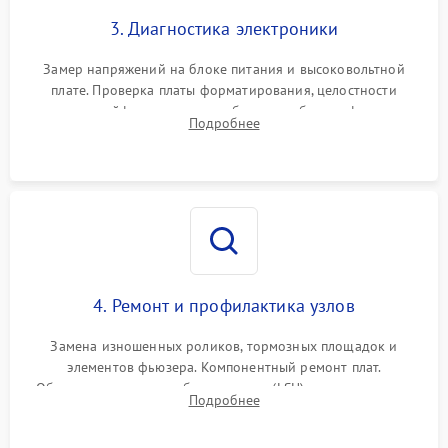
3. Диагностика электроники
Замер напряжений на блоке питания и высоковольтной
плате. Проверка платы форматирования, целостности
плоских шлейфов сканера и работоспособности флажков и
Подробнее
оптопар (датчиков прохождения бумаги).
4. Ремонт и профилактика узлов
Замена изношенных роликов, тормозных площадок и
элементов фьюзера. Компонентный ремонт плат.
Обязательная очистка блока лазера (LSU), зеркал и тракта
Подробнее
печати от просыпанного тонера и бумажной пыли.