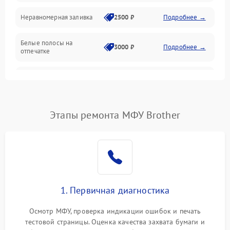
Неравномерная заливка
2500 ₽
Подробнее →
Дисплей и органы управления
Белые полосы на
Изображение
3000 ₽
Подробнее →
отпечатке
Проблемы с механикой
Чёрный фон на листе
3500 ₽
Подробнее →
Питание и запуск
Этапы ремонта МФУ Brother
1. Первичная диагностика
Осмотр МФУ, проверка индикации ошибок и печать
тестовой страницы. Оценка качества захвата бумаги и